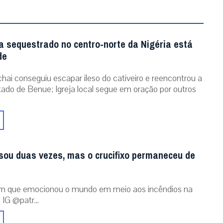
a sequestrado no centro-norte da Nigéria está
de
chai conseguiu escapar ileso do cativeiro e reencontrou a
stado de Benue; Igreja local segue em oração por outros
sou duas vezes, mas o crucifixo permaneceu de
m que emocionou o mundo em meio aos incêndios na
 IG @patr...