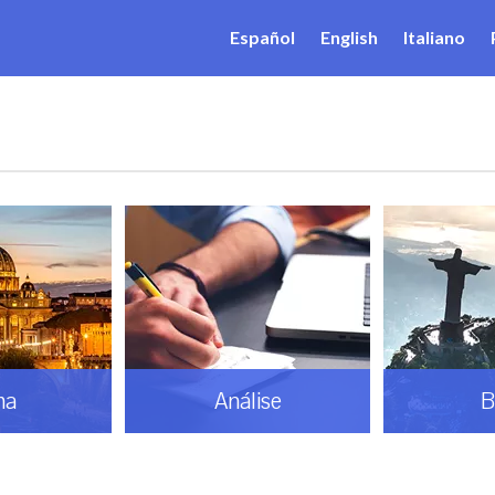
Español
English
Italiano
ise
Brasil
Do