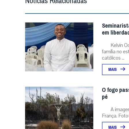
Notícias Relacionadas
Seminarist
em liberda
Kelvin O
família no e
católicos ...
MAIS
O fogo pas
pé
A image
França. Foto:
MAIS