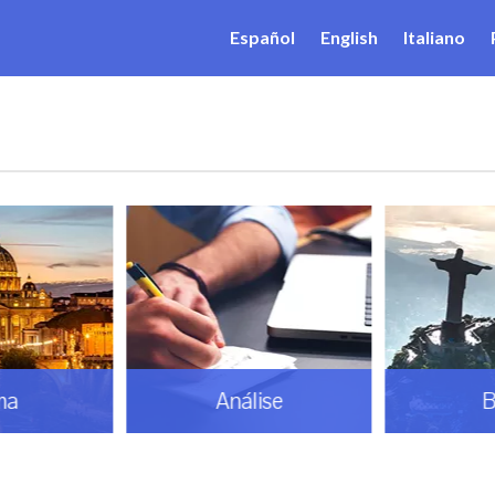
Español
English
Italiano
ma
Análise
B