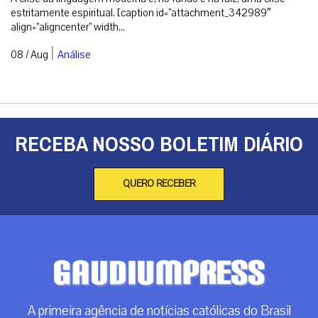
estritamente espiritual. [caption id=”attachment_342989″
align=”aligncenter” width...
|
08 / Aug
Análise
RECEBA NOSSO BOLETIM DIÁRIO
QUERO RECEBER
A primeira agência de notícias católicas do Brasil