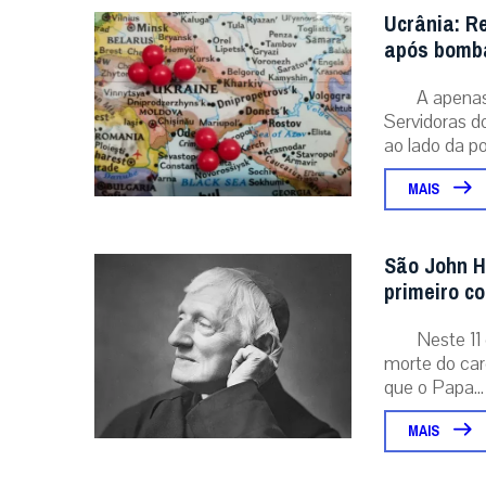
Ucrânia: R
após bomba
A apenas 
Servidoras d
ao lado da po
MAIS
São John H
primeiro c
Neste 11 
morte do card
que o Papa...
MAIS