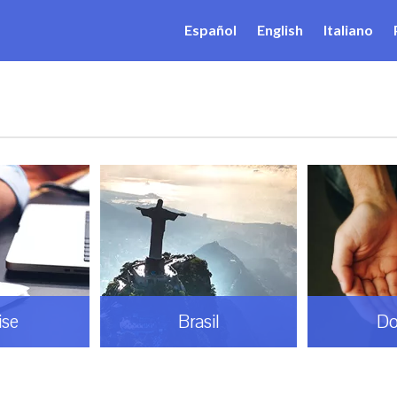
Español
English
Italiano
ise
Brasil
Do