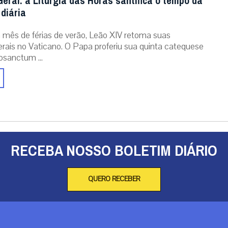
eral: a Liturgia das Horas santifica o tempo da
diária
mês de férias de verão, Leão XIV retoma suas
erais no Vaticano. O Papa proferiu sua quinta catequese
osanctum ...
RECEBA NOSSO BOLETIM DIÁRIO
QUERO RECEBER