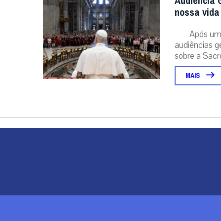
Audiência G
nossa vida 
Após um 
audiências g
sobre a Sacr
MAIS