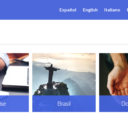
Español
English
Italiano
ise
Brasil
Do