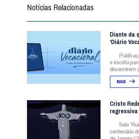
Notícias Relacionadas
Diante da 
‘Diário Voc
Publicaç
e escrita pa
discernirem o.
MAIS
Cristo Red
regressiva
Selo ‘Ru
centenário d
de Janeiro (31