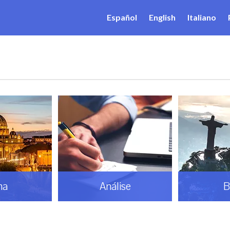
Español
English
Italiano
ma
Análise
B