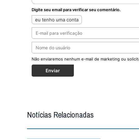
Publicaç
e escrita pa
discernirem o.
MAIS
Cristo Red
regressiva
Selo ‘Ru
centenário d
de Janeiro (31
MAIS