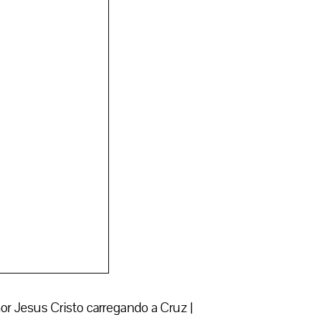
 que remetem à Paixão, Morte e Ressurreição de
entrevista à Pascom da Arquidiocese de Salvador,
e nos convida à oração”.
visitada durante a Semana Santa”, afirmou.
, abriga imagens de roca (sacras, vestidas em trajes
fiel durante a trajetória da Via Sacra. Uma delas,
mor, pode ser observado o olhar do Nosso Senhor,
em é o autor das obras que estão na Igreja da
ntram-se guardadas em uma sala, dentre elas, o