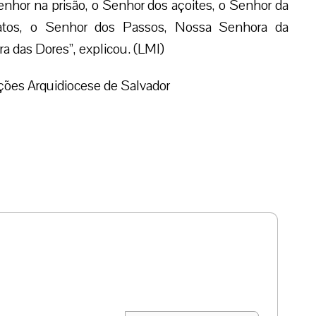
ação.
queda nas vocações masculinas, Maristas criam
acional’ para jovens