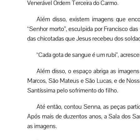
Conceição, Maria Santíssima e Nossa Senhora
Da redação Gaudium Press, com informaç
Facebook
Twitter
WhatsApp
Email
Deixe seu comentário
Digite seu email para verificar seu comentário.
eu tenho uma conta