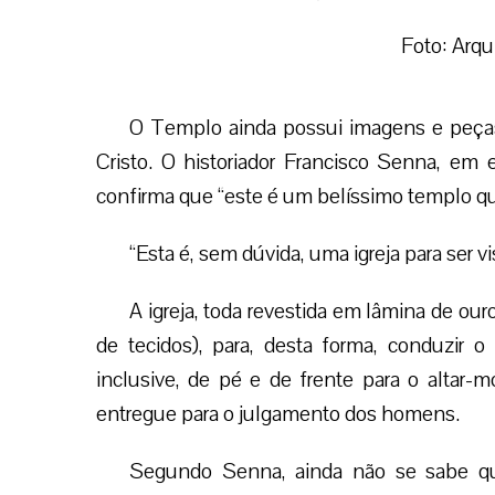
“Senhor morto”, esculpida por Francisco das
das chicotadas que Jesus recebeu dos soldad
“Cada gota de sangue é um rubi”, acrescen
Além disso, o espaço abriga as imagens
Marcos, São Mateus e São Lucas, e de Nossa
Santíssima pelo sofrimento do filho.
Até então, contou Senna, as peças parti
Após mais de duzentos anos, a Sala dos Sant
as imagens.
“Aqui nós temos o Senhor no Horto, o Se
pedra fria, o Senhor na presença de Pi