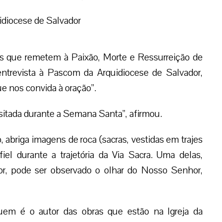
 Chagas Xavier, que apresenta as marcas profundas
os romanos antes de ser crucificado.
tou o historiador.
 de Maria Madalena, dos apóstolos São João, São
 Senhora das Dores, que retrata o choro da Virgem
cipavam da procissão das Cinzas, iniciada em 1648.
os, como é conhecida, foi construída para abrigar
nhor na prisão, o Senhor dos açoites, o Senhor da
latos, o Senhor dos Passos, Nossa Senhora da