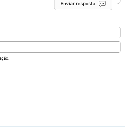
ão propõe um itinerário de 70 dias de oração, meditação
ra ajudar jovens acompanhados pela instituição a
..
entor ganha selo especial em contagem
 para os 100 anos
mo aos 100 Anos’ abre a contagem regressiva para o
o símbolo nacional, celebrado em outubro de 2031. Rio
/07/...