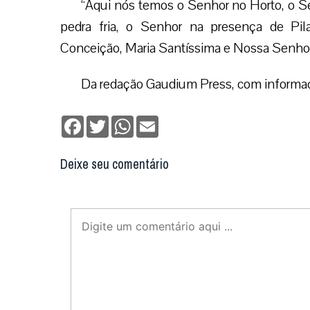
Não enviaremos nenhum e-mail de marketing ou solicit
Enviar
Notícias Relacionadas
Diante da 
‘Diário Voc