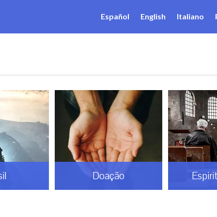
Español
English
Italiano
il
Doação
Espiri