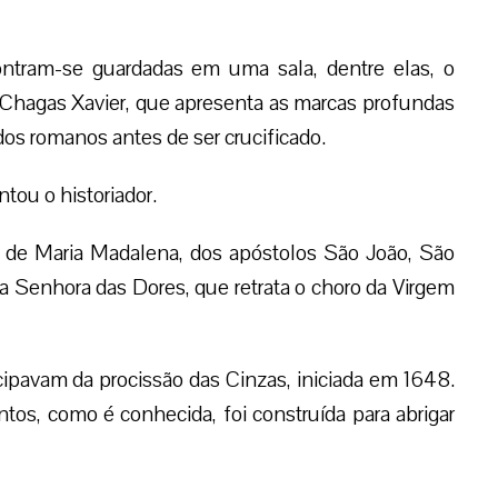
 das Dores”, explicou. (LMI)
ões Arquidiocese de Salvador
Enviar resposta