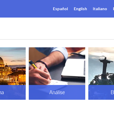
Español
English
Italiano
ma
Análise
B