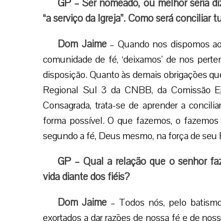
GP
– Ser nomeado, ou melhor seria diz
“a serviço da Igreja”. Como será conciliar
Dom Jaime
– Quando nos dispomos ao e
comunidade de fé, ‘deixamos’ de nos perte
disposição. Quanto às demais obrigações que 
Regional Sul 3 da CNBB, da Comissão Epi
Consagrada, trata-se de aprender a concilia
forma possível. O que fazemos, o fazemos o
segundo a fé, Deus mesmo, na força de seu Esp
GP
– Qual a relação que o senhor f
vida diante dos fiéis?
Dom Jaime
– Todos nós, pelo batism
exortados a dar razões de nossa fé e de nos