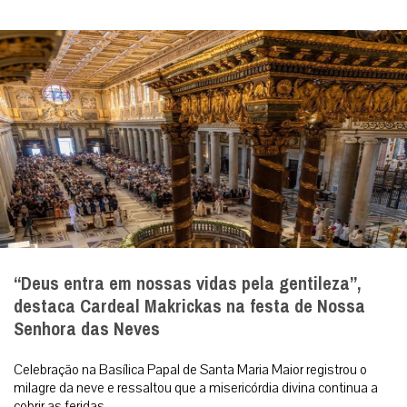
“Deus entra em nossas vidas pela gentileza”,
destaca Cardeal Makrickas na festa de Nossa
Senhora das Neves
Celebração na Basílica Papal de Santa Maria Maior registrou o
milagre da neve e ressaltou que a misericórdia divina continua a
cobrir as feridas...