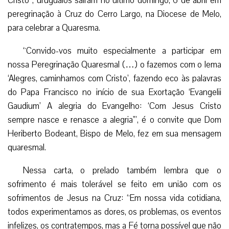
Cristo”, uruguaios saíram no último domingo, 6 de abril em
peregrinação à Cruz do Cerro Largo, na Diocese de Melo,
para celebrar a Quaresma.
“Convido-vos muito especialmente a participar em
nossa Peregrinação Quaresmal (…) o fazemos com o lema
‘Alegres, caminhamos com Cristo’, fazendo eco às palavras
do Papa Francisco no início de sua Exortação ‘Evangelii
Gaudium’ A alegria do Evangelho: ‘Com Jesus Cristo
sempre nasce e renasce a alegria'”, é o convite que Dom
Heriberto Bodeant, Bispo de Melo, fez em sua mensagem
quaresmal.
Nessa carta, o prelado também lembra que o
sofrimento é mais tolerável se feito em união com os
sofrimentos de Jesus na Cruz: “Em nossa vida cotidiana,
todos experimentamos as dores, os problemas, os eventos
infelizes, os contratempos, mas a Fé torna possível que não