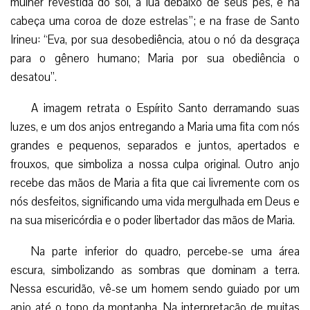
mulher revestida do sol, a lua debaixo de seus pés, e na
cabeça uma coroa de doze estrelas”; e na frase de Santo
Irineu: “Eva, por sua desobediência, atou o nó da desgraça
para o gênero humano; Maria por sua obediência o
desatou”.
A imagem retrata o Espírito Santo derramando suas
luzes, e um dos anjos entregando a Maria uma fita com nós
grandes e pequenos, separados e juntos, apertados e
frouxos, que simboliza a nossa culpa original. Outro anjo
recebe das mãos de Maria a fita que cai livremente com os
nós desfeitos, significando uma vida mergulhada em Deus e
na sua misericórdia e o poder libertador das mãos de Maria.
Na parte inferior do quadro, percebe-se uma área
escura, simbolizando as sombras que dominam a terra.
Nessa escuridão, vê-se um homem sendo guiado por um
anjo até o topo da montanha. Na interpretação de muitas