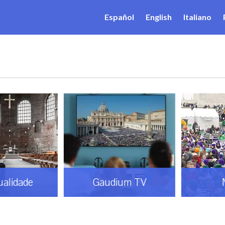
Español
English
Italiano
do
Quem somos
R