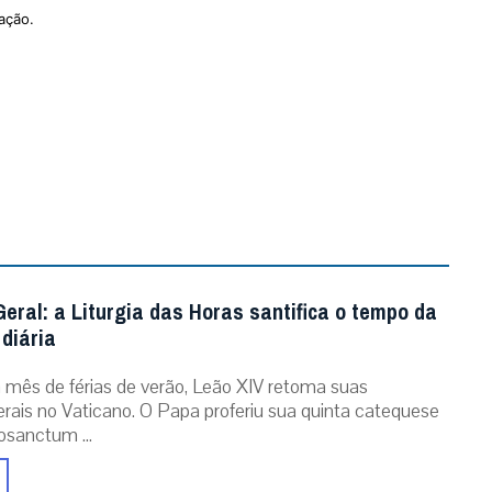
ação.
eral: a Liturgia das Horas santifica o tempo da
diária
mês de férias de verão, Leão XIV retoma suas
erais no Vaticano. O Papa proferiu sua quinta catequese
osanctum ...