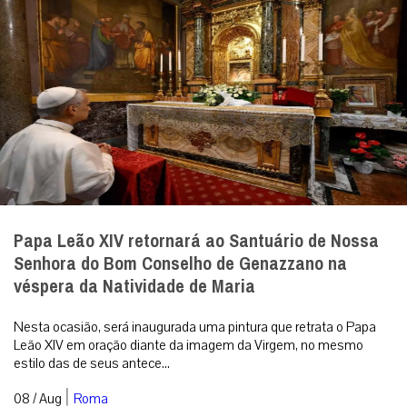
Papa Leão XIV retornará ao Santuário de Nossa
Senhora do Bom Conselho de Genazzano na
véspera da Natividade de Maria
Nesta ocasião, será inaugurada uma pintura que retrata o Papa
Leão XIV em oração diante da imagem da Virgem, no mesmo
estilo das de seus antece...
|
08 / Aug
Roma