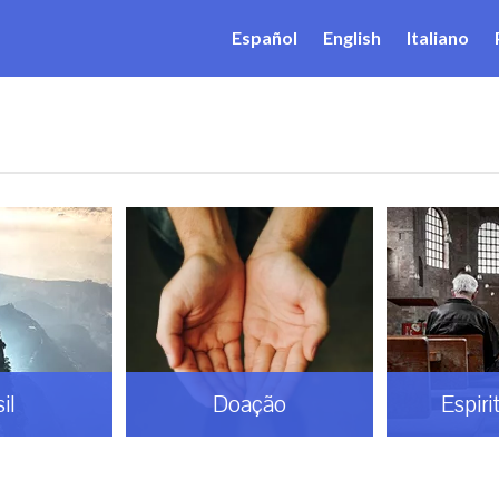
Español
English
Italiano
il
Doação
Espiri