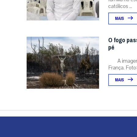
católicos ...
MAIS
O fogo pas
pé
A image
França. Foto:
MAIS