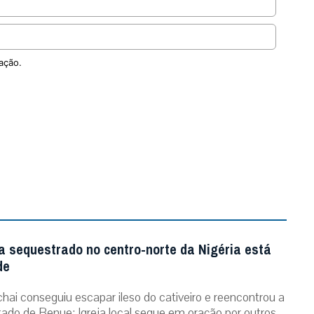
ação.
a sequestrado no centro-norte da Nigéria está
de
chai conseguiu escapar ileso do cativeiro e reencontrou a
stado de Benue; Igreja local segue em oração por outros