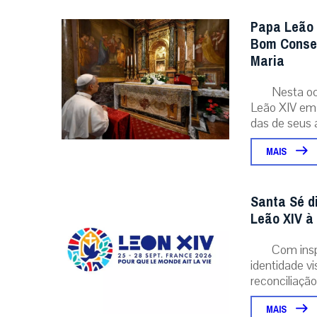
Papa Leão 
Bom Consel
Maria
Nesta oc
Leão XIV em 
das de seus a
MAIS
Santa Sé d
Leão XIV à
Com insp
identidade v
reconciliação..
MAIS