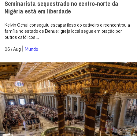
Seminarista sequestrado no centro-norte da
Nigéria está em liberdade
Kelvin Ochai conseguiu escapar ileso do cativeiro e reencontrou a
família no estado de Benue; Igreja local segue em oração por
outros católicos ...
|
06 / Aug
Mundo