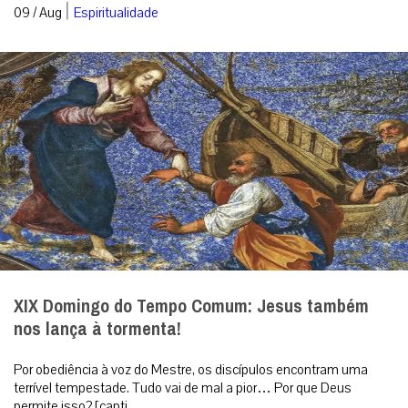
|
09 / Aug
Espiritualidade
XIX Domingo do Tempo Comum: Jesus também
nos lança à tormenta!
Por obediência à voz do Mestre, os discípulos encontram uma
terrível tempestade. Tudo vai de mal a pior… Por que Deus
permite isso? [capti...