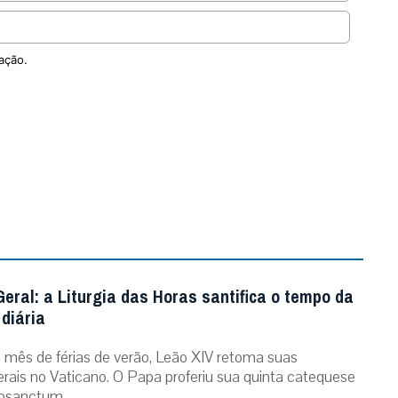
ação.
eral: a Liturgia das Horas santifica o tempo da
diária
mês de férias de verão, Leão XIV retoma suas
erais no Vaticano. O Papa proferiu sua quinta catequese
osanctum ...