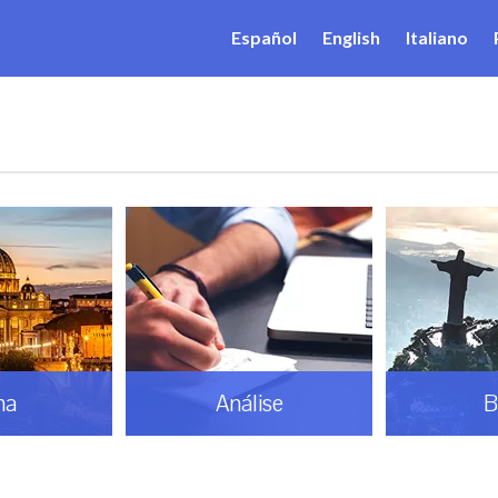
Español
English
Italiano
ma
Análise
B