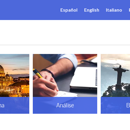
Español
English
Italiano
ma
Análise
B