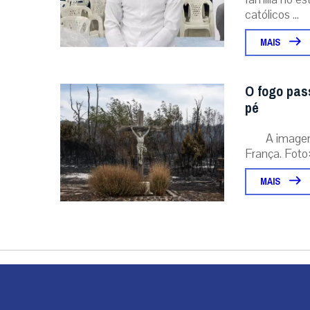
católicos ...
MAIS
O fogo pas
pé
A image
França. Foto:
MAIS