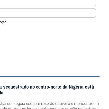
ação.
a sequestrado no centro-norte da Nigéria está
de
chai conseguiu escapar ileso do cativeiro e reencontrou a
stado de Benue; Igreja local segue em oração por outros