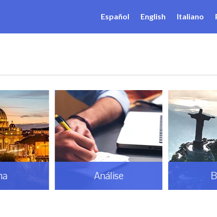
Español
English
Italiano
ma
Análise
B