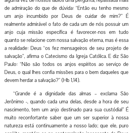
alguma vez de nossos lábios uma pergunta, repassada mais
de admiração do que de dúvida: “Então eu tenho mesmo
um anjo incumbido por Deus de cuidar de mim?” É
realmente admirável o fato de cada um de nós possuir um
anjo cuja missão específica é favorecer-nos em tudo
quanto se relacione com nossa salvação eterna, mas é essa
a realidade: Deus “os fez mensageiros de seu projeto de
salvação”, afirma o Catecismo da Igreja Católica. E diz São
Paulo: “Não são todos os anjos espíritos ao serviço de
Deus, o qual lhes confia missões para o bem daqueles que
devem herdar a salvação?” (Hb 1,14).
“Grande é a dignidade das almas – exclama São
Jerônimo -, quando cada uma delas, desde a hora de seu
nascimento, tem um anjo destinado para sua custódia!” É
muito reconfortante saber que um ser superior à nossa
natureza está continuamente a nosso lado; que ele, puro