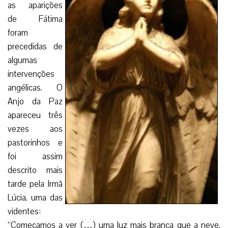
as aparições
de Fátima
foram
precedidas de
algumas
intervenções
angélicas. O
Anjo da Paz
apareceu três
vezes aos
pastorinhos e
foi assim
descrito mais
tarde pela Irmã
Lúcia, uma das
videntes:
“Começamos a ver (…) uma luz mais branca que a neve,