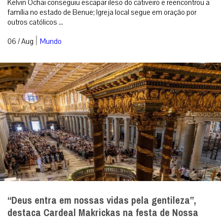
Kelvin Ochai conseguiu escapar ileso do cativeiro e reencontrou a
família no estado de Benue; Igreja local segue em oração por
outros católicos ...
|
06 / Aug
Mundo
“Deus entra em nossas vidas pela gentileza”,
destaca Cardeal Makrickas na festa de Nossa