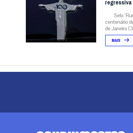
regressiva
Selo ‘Ru
centenário d
de Janeiro (31
MAIS