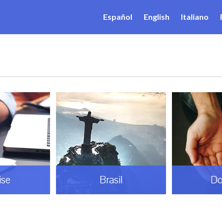
Español
English
Italiano
ise
Brasil
Do