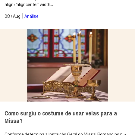
align=”aligncenter” width...
|
08 / Aug
Análise
Como surgiu o costume de usar velas para a
Missa?
Conforme determina a Instrução Geral do Missal Romano no n.º