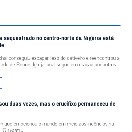
a sequestrado no centro-norte da Nigéria está
de
chai conseguiu escapar ileso do cativeiro e reencontrou a
stado de Benue; Igreja local segue em oração por outros
sou duas vezes, mas o crucifixo permaneceu de
m que emocionou o mundo em meio aos incêndios na
 IG @patr...