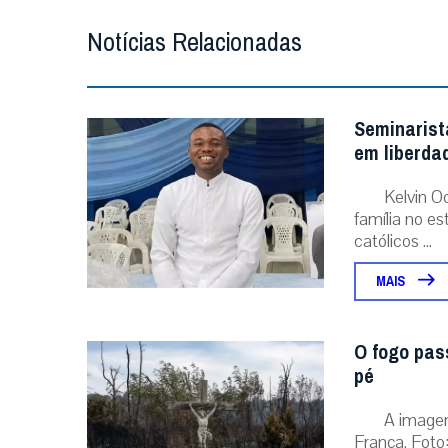
Notícias Relacionadas
Seminarist
em liberda
Kelvin O
família no e
católicos ...
MAIS
O fogo pas
pé
A image
França. Foto: