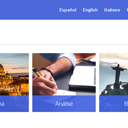
Español
English
Italiano
ma
Análise
B