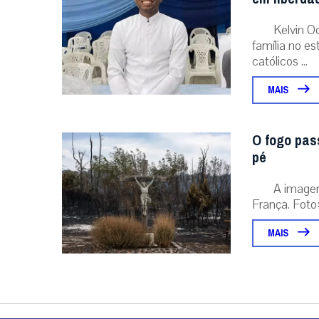
Kelvin O
família no e
católicos ...
MAIS
O fogo pas
pé
A image
França. Foto:
MAIS