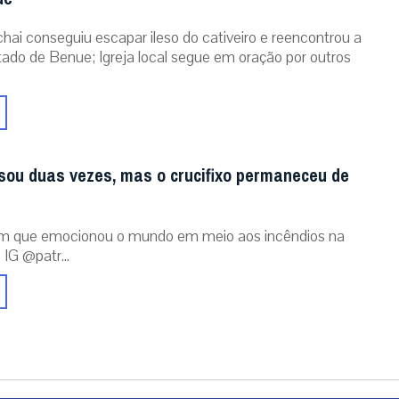
chai conseguiu escapar ileso do cativeiro e reencontrou a
stado de Benue; Igreja local segue em oração por outros
sou duas vezes, mas o crucifixo permaneceu de
m que emocionou o mundo em meio aos incêndios na
 IG @patr...