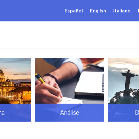
Español
English
Italiano
ma
Análise
B