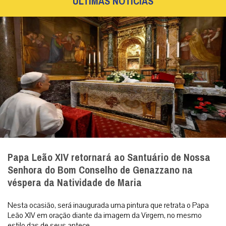
Papa Leão XIV retornará ao Santuário de Nossa
Senhora do Bom Conselho de Genazzano na
véspera da Natividade de Maria
Nesta ocasião, será inaugurada uma pintura que retrata o Papa
Leão XIV em oração diante da imagem da Virgem, no mesmo
estilo das de seus antece...
|
08 / Aug
Roma