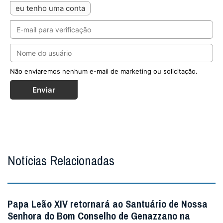
Não enviaremos nenhum e-mail de marketing ou solicitação.
Enviar
Notícias Relacionadas
Papa Leão XIV retornará ao Santuário de Nossa
Senhora do Bom Conselho de Genazzano na
véspera da Natividade de Maria
Nesta ocasião, será inaugurada uma pintura que
retrata o Papa Leão XIV em oração diante da imagem da
Virgem, no mesmo estilo das de seus antece...