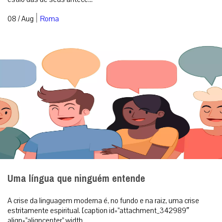
Uma língua que ninguém entende
A crise da linguagem moderna é, no fundo e na raiz, uma crise
estritamente espiritual. [caption id=”attachment_342989″
align=”aligncenter” width...
|
08 / Aug
Análise