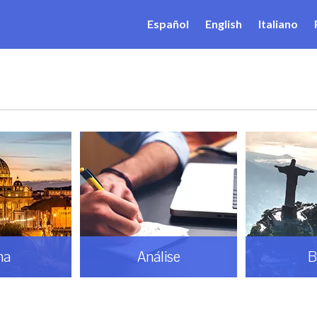
Español
English
Italiano
ma
Análise
B