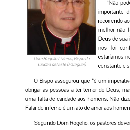
“Não pode
importante 
recorrendo ao
melhor não f
Deus de sua i
nos foi con
estaríamos n
Dom Rogelio Livieres, Bispo da
Ciudad del Este (Paraguai)
constante e s
O Bispo assegurou que “é um imperativo
obrigar as pessoas a ter temor de Deus, m
uma falta de caridade aos homens. Não dize
Falar do inferno é um ato de amor aos homen
Segundo Dom Rogelio, os pastores devem 