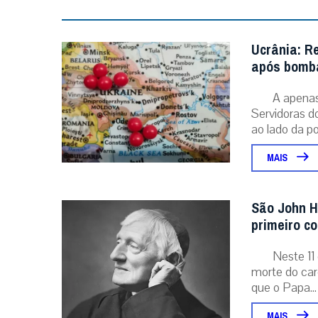
Ucrânia: R
após bomba
A apenas 
Servidoras d
ao lado da po
MAIS
São John H
primeiro c
Neste 11 
morte do card
que o Papa...
MAIS