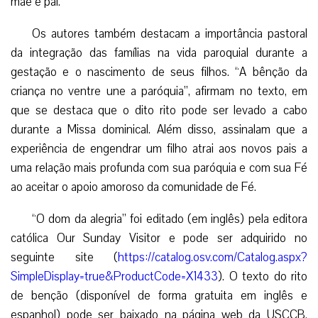
mãe e pai.”
Os autores também destacam a importância pastoral
da integração das famílias na vida paroquial durante a
gestação e o nascimento de seus filhos. “A bênção da
criança no ventre une a paróquia”, afirmam no texto, em
que se destaca que o dito rito pode ser levado a cabo
durante a Missa dominical. Além disso, assinalam que a
experiência de engendrar um filho atrai aos novos pais a
uma relação mais profunda com sua paróquia e com sua Fé
ao aceitar o apoio amoroso da comunidade de Fé.
“O dom da alegria” foi editado (em inglês) pela editora
católica Our Sunday Visitor e pode ser adquirido no
seguinte site (
https://catalog.osv.com/Catalog.aspx?
SimpleDisplay=true&ProductCode=X1433
). O texto do rito
de benção (disponível de forma gratuita em inglês e
espanhol) pode ser baixado na página web da USCCB.