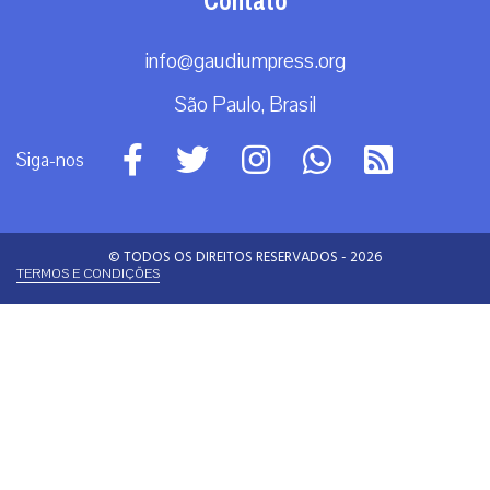
elementos pagãos, banalização da liturgia e tentativa de ruptura
com a tradição ...
|
08 / Aug
Análise
RECEBA NOSSO BOLETIM DIÁRIO
QUERO RECEBER
A primeira agência de notícias católicas do Brasil