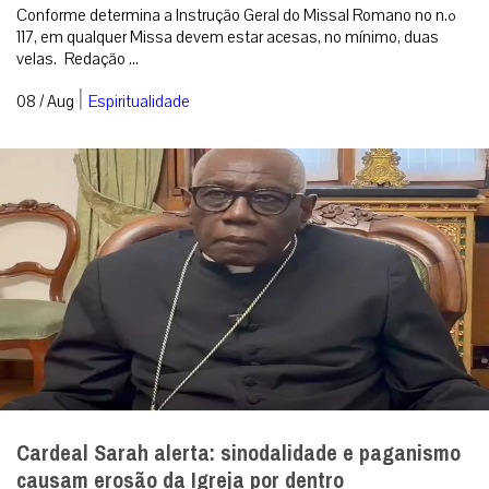
|
08 / Aug
Roma
Uma língua que ninguém entende
A crise da linguagem moderna é, no fundo e na raiz, uma crise
estritamente espiritual. [caption id=”attachment_342989″
align=”aligncenter” width...