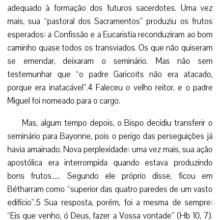
favores. Nesse local, segundo narra uma antiga tradição,
uma moça caiu no Rio Gave e estava se afogando.
Recorreu então a Nossa Senhora e logo viu ao alcance de
sua mão um galho ao qual se agarrou, salvando a vida.
Como testemunho de sua gratidão, ela colocou nas mãos
da imagem de sua Protetora um ramo de ouro, chamando-o
de “bétharram” – “belo ramo”, no dialeto local.
Ali, esperava-o um novo desafio. O seminário estava
entregue a todo tipo de desordens e relaxamento. Sua
fama era de ser refúgio para “qualquer batina”… Os
seminaristas levavam a vida como queriam, e até abusavam
do vinho que o empregado da casa lhes vendia.
Foi necessário ao padre Miguel muito tato e firmeza
para restaurar a disciplina e implantar um regime de vida
adequado à formação dos futuros sacerdotes. Uma vez