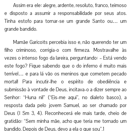
Assim era ele: alegre, ardente, resoluto, franco, teimoso
e disposto a assumir a responsabilidade por seus atos.
Tinha estofo para tornar-se um grande Santo ou… um
grande bandido.
Mamãe Garicoïts percebia isso e, não querendo ter um
filho criminoso, corrigia-o com firmeza. Mostravalhe às
vezes o intenso fogo da lareira, perguntando: – Está vendo
este fogo? Fique sabendo que o do inferno é muito mais
terrível… e para lá vão os meninos que cometem pecado
mortal! Para incutir-lhe o espírito de obediência e
submissão à vontade de Deus, incitava-o a dizer sempre ao
Senhor: “Huna ni!” (“Eis-me aqui”, no dialeto basco), a
resposta dada pelo jovem Samuel, ao ser chamado por
Deus (I Sm 3, 4). Reconhecerá ele mais tarde, cheio de
gratidão: “Sem minha mãe, acho que teria me tornado um
bandido. Depois de Deus, devo a ela o que sou”.1