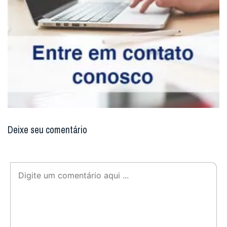
quando, por fim, sentiu que Deus o chamava para junto de
Si, deu-Lhe a resposta que caracterizou toda a sua vida:
“Eis-me aqui, Senhor”.
Na madrugada da festa da Ascensão de 1863, dia 14 de
maio, após receber todos os sacramentos, entregou sua
alma a Deus, pronunciando o primeiro versículo do Salmo
50: “Miserere mei, Deus, secundum magnam misericordiam
tuam” – Tende piedade de mim, ó Deus, segundo Vossa
grande misericórdia.
Os padres de Bétharram eram, nessa ocasião, cerca de
cem, atuando nas dioceses francesas. Atualmente,
exercem suas atividades evangelizaras, sobretudo no sul
da América Latina: Argentina, Brasil, Paraguai e Uruguai. Pio
XII canonizou-o em 6 de julho de 1947.
(Revista Arautos do
Evangelho, Maio/2009, n. 89, p. 30 à 33)