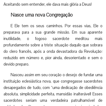
mais, sua “pastoral dos Sacramentos” produziu os frutos
esperados: a Confissão e a Eucaristia reconduziram ao bom
caminho quase todos os transviados. Os que não quiseram
se emendar, deixaram o seminário. Mas não sem
testemunhar que “o padre Garicoïts não era atacado,
porque era inatacável”.4 Faleceu o velho reitor, e o padre
Miguel foi nomeado para o cargo.
Mas, algum tempo depois, o Bispo decidiu transferir o
seminário para Bayonne, pois o perigo das perseguições já
havia amainado. Nova perplexidade: uma vez mais, sua ação
apostólica era interrompida quando estava produzindo
bons frutos… Segundo ele próprio disse, ficou em
Bétharram como “superior das quatro paredes de um vasto
edifício”.5 Sua resposta, porém, foi a mesma de sempre:
“Eis que venho, ó Deus, fazer a Vossa vontade” (Hb 10, 7).
Aceitando sem entender, ele dava mais glória a Deus!