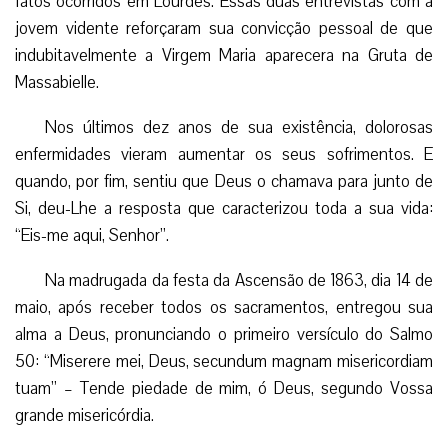
Providência, não enfrentou a autoridade legítima, não
recorreu a Roma e adotou as constituições de seu Bispo,
completamente insuficientes para seu desejo de perfeição.
Mas confiante que “a letra mata e o Espírito vivifica” (II Cor,
3, 6), soube incutir em seus filhos esse espírito de
prontidão, fazendo- os religiosos de corpo inteiro, dispostos
a qualquer desafio apostólico.
Seus ansiados estatutos só foram aprovados depois
de sua morte, numa vitória da obediência.
Até o fim dizendo: “Eis-me aqui, Senhor!”
Durante trinta anos, dirigiu com sabedoria a nova
Congregação. Percorria vilas e aldeias, evangelizando a
juventude, os operários e os trabalhadores agrícolas.
Enquanto os Bétharramistas se espalhavam pelas dioceses