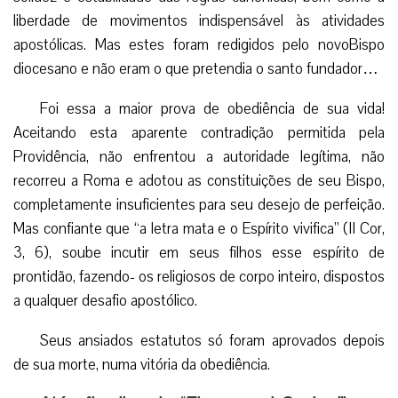
nova, que
congregasse
sacerdotes
desapegados
de tudo, com
“uma
dedicação de
obediência
absoluta, simplicidade perfeita, mansidão inalterável! Esses
sacerdotes seriam uma verdadeira patrulhamóvel de
soldados de elite, prontos a correr ao primeiro sinal dos
chefes, para onde fossem chamados, até, e sobretudo, para
os ministérios mais difíceis, recusados por outros”.6 E que
sempre tivessem presente que é “maldito aquele que faz
com negligência a obra do Senhor!” (Jr 48, 10).