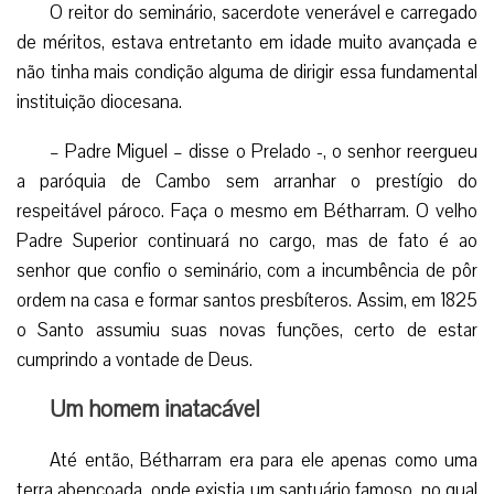
sacerdote: o Bispo o enviou para o seminário de Bétharram,
como professor de Filosofia.
Essa nomeação interrompia uma atividade
evangelizadora que estava produzindo excelentes
resultados… A perplexidade não impediu padre Miguel de
responder com seu inalterável espírito de obediência: “Eis-
me aqui!”.
O próprio Bispo explicou-lhe depois o motivo dessa
transferência inesperada. Ele havia observado, e apreciado,
o zelo empreendedor aliado à delicadeza de alma com a
qual o jovem vigário soube agir sem ferir em nada a
autoridade do pároco ancião e inativo. Ora, ele o queria em
Bétharram para uma missão idêntica.
O reitor do seminário, sacerdote venerável e carregado