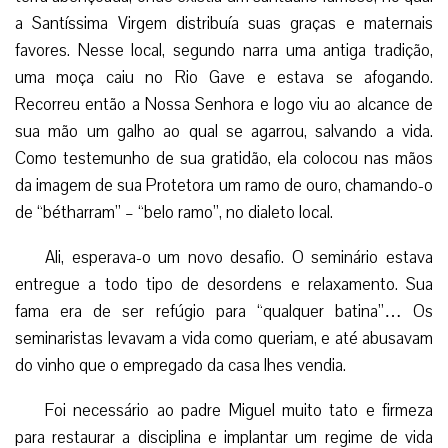
de méritos, estava entretanto em idade muito avançada e
não tinha mais condição alguma de dirigir essa fundamental
instituição diocesana.
– Padre Miguel – disse o Prelado -, o senhor reergueu
a paróquia de Cambo sem arranhar o prestígio do
respeitável pároco. Faça o mesmo em Bétharram. O velho
Padre Superior continuará no cargo, mas de fato é ao
senhor que confio o seminário, com a incumbência de pôr
ordem na casa e formar santos presbíteros. Assim, em 1825
o Santo assumiu suas novas funções, certo de estar
cumprindo a vontade de Deus.
Um homem inatacável
Até então, Bétharram era para ele apenas como uma
terra abençoada, onde existia um santuário famoso, no qual
a Santíssima Virgem distribuía suas graças e maternais