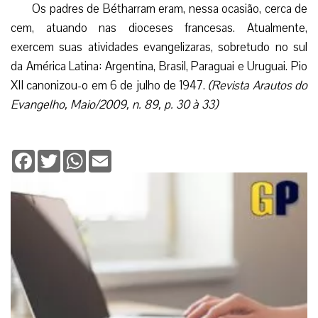
francesas, formava-se em torno de seu Fundador um halo
de santidade e de estima. Seu confessionário estava
sempre assediado por pessoas vindas de todas as partes.
A todos acolhia com bondade, paciência e firmeza,
procurando incutir-lhes o amor à Cruz e à Santíssima
Virgem.
Bispos e outras personalidades importantes acorriam a
Bétharram para consultá-lo. Por expressa solicitação do
Bispo de Tarbes, ele teve dois encontros com Santa
Bernadette Soubirous, a fim de verificar a autenticidade dos
fatos ocorridos em Lourdes. Essas duas entrevistas com a
jovem vidente reforçaram sua convicção pessoal de que
indubitavelmente a Virgem Maria aparecera na Gruta de
Massabielle.
Nos últimos dez anos de sua existência, dolorosas
enfermidades vieram aumentar os seus sofrimentos. E