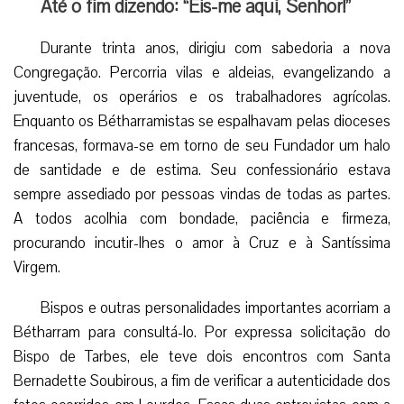
Com a certeza de ser essa a vontade de Deus, reuniu
em torno de si de zessete sacerdotes que responderam a
seu apelo missionário e comeles fundou, na pobreza
absoluta, a Congregação dos Sacerdotes do Sagrado
Coração de Jesus de Bétharram. Em 1835, todos fizeram
em suas mãos os votos de pobreza e obediência, além de
renovar o de castidade, e o escolheram para Superior do
novo Instituto.
São Miguel visava compor uns estatutos que dessem à
sua Congregação – com o selo da aprovação romana – a
solidez e estabilidade das regras canônicas, bem como a
liberdade de movimentos indispensável às atividades
apostólicas. Mas estes foram redigidos pelo novoBispo
diocesano e não eram o que pretendia o santo fundador…
Foi essa a maior prova de obediência de sua vida!
Aceitando esta aparente contradição permitida pela