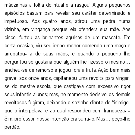
mãozinhas a folha do ritual e a rasgou! Alguns pequenos
episódios bastam para revelar seu caráter determinado e
impetuoso. Aos quatro anos, atirou uma pedra numa
vizinha, em vingança porque ela ofendera sua mãe. Aos
cinco, furtou as brilhantes agulhas de um mascate. Em
certa ocasião, viu seu irmão menor comendo uma maçã e
arrebatou- a de suas mãos; e quando o pequeno lhe
perguntou se gostaria que alguém lhe fizesse o mesmo…
encheu-se de remorso e jogou fora a fruta. Ação bem mais
grave: aos onze anos, capitaneou uma revolta para vingar-
se do mestre-escola, que castigava com excessivo rigor
seus infantis alunos; mas, no momento decisivo, os demais
revoltosos fugiram, deixando-o sozinho diante do “inimigo”
que o interpelava, e ao qual respondeu com franqueza: –
Sim, professor, nossa intenção era surrá-lo. Mas… peço-lhe
perdão.