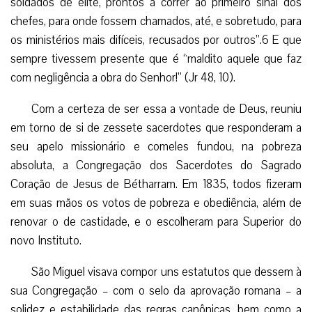
Nasce uma nova Congregação
E Ele tem os seus caminhos. Por essas vias, Ele o
preparava para a sua grande missão. Em sua aparente
inutilidade, o fogoso sacerdote meditou mais
profundamente sobre a triste situação daquilo que sobrara
do clero francês, após a onda devastadora da Revolução:
reduzido em número e, pior ainda, desorientado e sem o
devido preparo.
Nasceu
assim em seu
coração o
desejo de
fundar uma
instituição
eclesiástica