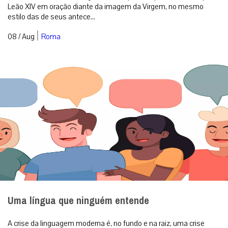
Missa?
Conforme determina a Instrução Geral do Missal
Romano no n.º 117, em qualquer Missa devem estar
acesas, no mínimo, duas velas. Redação ...
MAIS
São Domingos de Gusmão
São Domingos de Gusmão, Fundador da Ordem dos
Frades Pregadores, ou dominicanos, zeloso apóstolo da
devoção a Nossa Senhora mediante a difusão...
MAIS
ÚLTIMAS NOTÍCIAS