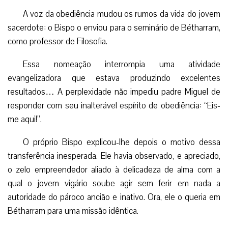
compreensivo no confessionário. Instituiu uma Cruzada
Eucarística para contrabalançar a fria influência do
jansenismo, deu um caráter solene aos atos litúrgicos,
esmerava-se nas aulas de Catecismo, visitava os doentes,
era incansável apóstolo da devoção ao Sagrado Coração de
Jesus.
Os resultados não se fizeram esperar: em dezoito
meses a paróquia estava totalmente transformada. O
próprio prefeito da cidade, que se destacava por suas ideias
voltairianas e atitudes anticlericais, converteu-se em bom
cristão. Fruto mais precioso ainda, os jovens se
entusiasmaram e começaram a surgir vocações sacerdotais
e religiosas.
No seminário de Bétharram
A voz da obediência mudou os rumos da vida do jovem