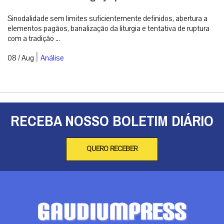
|
08 / Aug
Análise
Como surgiu o costume de usar velas para a
Missa?
Conforme determina a Instrução Geral do Missal Romano no n.º
117, em qualquer Missa devem estar acesas, no mínimo, duas