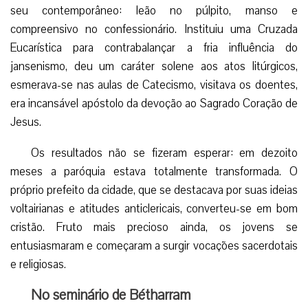
Como homem providencial, padre Miguel levou adiante
uma pastoral muito parecida com a do Santo Cura d’Ars,
seu contemporâneo: leão no púlpito, manso e