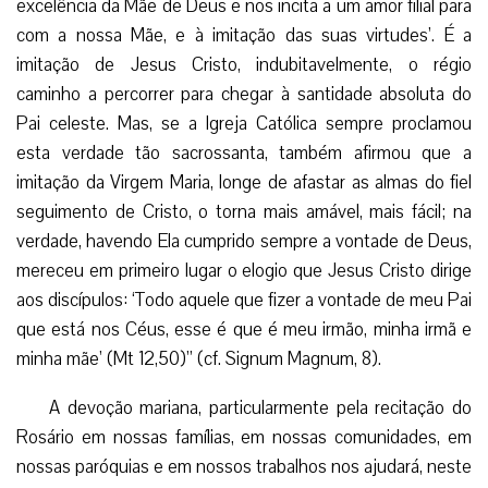
bondade que lhes foram deixados pela Mãe do Céu. É esta,
veneráveis Irmãos, a outra verdade sobre a qual nos agrada
chamar a vossa atenção e a dos filhos confiados aos
vossos cuidados pastorais, para que eles aceitem
favoravelmente a exortação dos Padres do Concílio
Vaticano II: ‘Recordem-se os fiéis de que a devoção
autêntica não consiste em sentimentalismo estéril e
passageiro ou em vã credulidade, mas procede da fé
verdadeira que nos leva a reconhecer a excelência da Mãe
de Deus e nos incita a um amor filial para com a nossa Mãe,
e à imitação das suas virtudes’. É a imitação de Jesus
Cristo, indubitavelmente, o régio caminho a percorrer para
chegar à santidade absoluta do Pai celeste. Mas, se a Igreja
Católica sempre proclamou esta verdade tão sacrossanta,
também afirmou que a imitação da Virgem Maria, longe de
afastar as almas do fiel seguimento de Cristo, o torna mais
amável, mais fácil; na verdade, havendo Ela cumprido