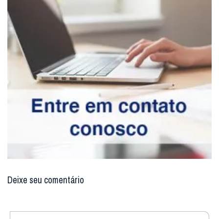
† Orani João Tempesta, O. Cist.
Arcebispo Metropolitano de São Sebastião do Rio de
Janeiro, RJ
Facebook
Twitter
WhatsApp
Email