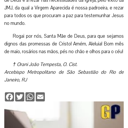
de Jesus. Por isso, neste mês vamos valorizar a recitação
do Terço em família e nas nossas comunidades. Convido
todos a fazerem peregrinação paroquial, de grupos,
familiares, ou pessoais aos nossos Santuários marianos de
Nossa Senhora da Penha e de Nossa Senhora de
Fátima, ganhando as graças necessárias adjuntas ao Ano
da Fé.
Ser filho devoto de Maria nos educa a fazer a vontade
de Deus e a rezar nas necessidades da Igreja, pelo êxito da
JMJ, da qual a Virgem Aparecida é nossa padroeira, e rezar
para todos os que procuram a paz para testemunhar Jesus
no mundo.
Rogai por nós, Santa Mãe de Deus, para que sejamos
dignos das promessas de Cristo! Amém, Aleluia! Bom mês
de maio, rosários nas mãos, pés no chão e olhos para o céu!