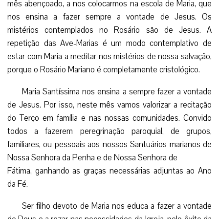
sempre a vontade de Deus, mereceu em primeiro lugar o
elogio que Jesus Cristo dirige aos discípulos: ‘Todo aquele
que fizer a vontade de meu Pai que está nos Céus, esse é
que é meu irmão, minha irmã e minha mãe’ (Mt 12,50)” (cf.
Signum Magnum, 8).
A devoção mariana, particularmente pela recitação do
Rosário em nossas famílias, em nossas comunidades, em
nossas paróquias e em nossos trabalhos nos ajudará, neste
mês abençoado, a nos colocarmos na escola de Maria, que
nos ensina a fazer sempre a vontade de Jesus. Os
mistérios contemplados no Rosário são de Jesus. A
repetição das Ave-Marias é um modo contemplativo de
estar com Maria a meditar nos mistérios de nossa salvação,
porque o Rosário Mariano é completamente cristológico.
Maria Santíssima nos ensina a sempre fazer a vontade