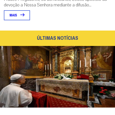
Conforme determina a Instrução Geral do Missal
Romano no n.º 117, em qualquer Missa devem estar
acesas, no mínimo, duas velas. Redação ...
MAIS
São Domingos de Gusmão
São Domingos de Gusmão, Fundador da Ordem dos
Frades Pregadores, ou dominicanos, zeloso apóstolo da
devoção a Nossa Senhora mediante a difusão...
MAIS
ÚLTIMAS NOTÍCIAS