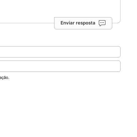
a sequestrado no centro-norte da Nigéria está
de
chai conseguiu escapar ileso do cativeiro e reencontrou a
stado de Benue; Igreja local segue em oração por outros
sou duas vezes, mas o crucifixo permaneceu de
m que emocionou o mundo em meio aos incêndios na