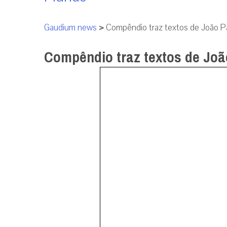
Gaudium news
>
Compêndio traz textos de João Pa
Compêndio traz textos de João
Madri – Espanha (Quarta-feira, 24-04
os católicos leigos a atuarem contra as raí
Enraizados publicou uma obra intitulada “D
seleção de textos de João Paulo II e Ben
público.
De acordo com o presidente da associa
raízes fundidas em “uma profunda crise mora
por Bento XVI e pelo Papa Francisco.