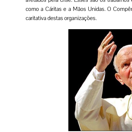
“Indubitavelmente a Fé é um elemento c
essa gratuita generosidade mas é também i
qualquer pessoa de bom coração, ainda pr
para sair da crise”, declarou o presidente da 
Com informações da EWTN.
Facebook
Twitter
WhatsApp
Email
Deixe seu comentário