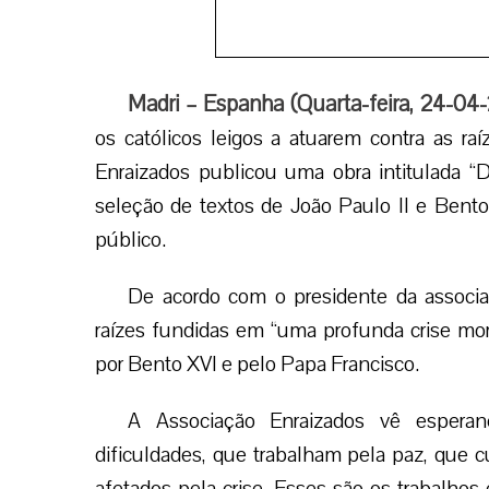
A Associação Enraizados vê esper
dificuldades, que trabalham pela paz, que 
afetados pela crise. Esses são os trabalhos 
como a Cáritas e a Mãos Unidas. O Compên
caritativa destas organizações.