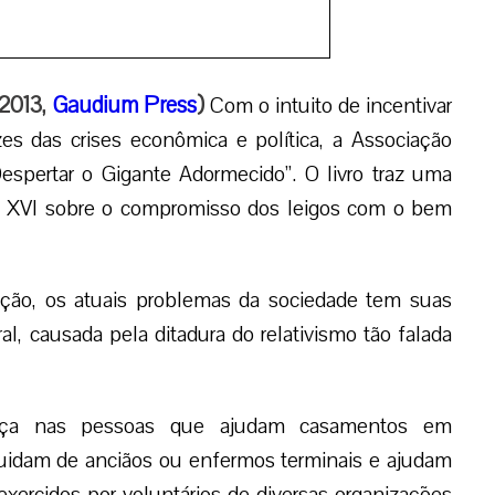
ança nas pessoas que ajudam casamentos em
cuidam de anciãos ou enfermos terminais e ajudam
exercidos por voluntários de diversas organizações
dio pretende ajudar a entender o porquê da ação