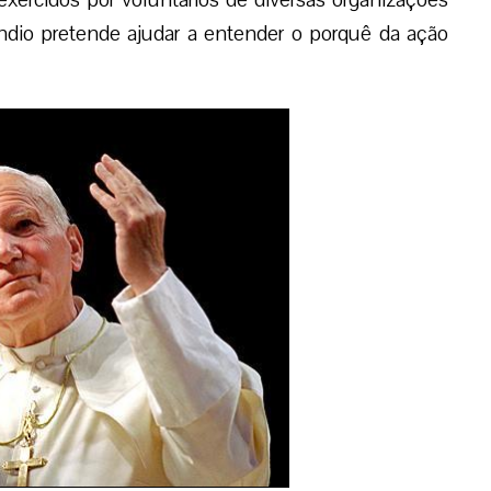
have para entender as razões que lhes movem para
nduvidável que seu exemplo é uma ajuda para que
ivada do dom da Fé, possa encontrar fundamentos
associação. (EPC)