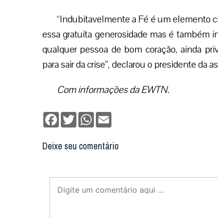
Digite seu email para verificar seu comentário.
eu tenho uma conta
Não enviaremos nenhum e-mail de marketing ou solicit
Enviar