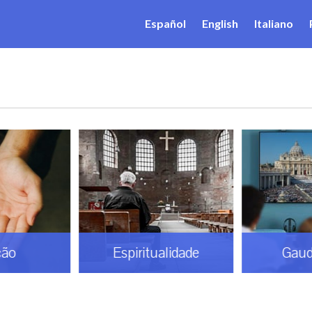
Español
English
Italiano
ção
Espiritualidade
Gaud