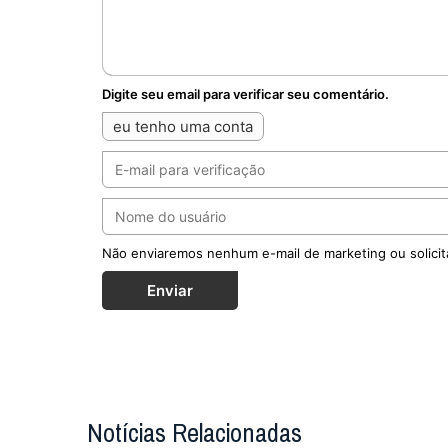
Notícias Relacionadas
Seminarist
em liberda
Kelvin O
família no e
católicos ...
MAIS
O fogo pas
pé
A image