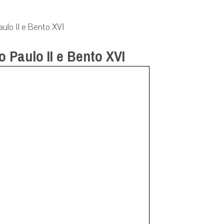
ulo II e Bento XVI
 Paulo II e Bento XVI
-2013,
Gaudium Press
)
Com o intuito de incentivar
zes das crises econômica e política, a Associação
espertar o Gigante Adormecido”. O livro traz uma
to XVI sobre o compromisso dos leigos com o bem
ção, os atuais problemas da sociedade tem suas
l, causada pela ditadura do relativismo tão falada