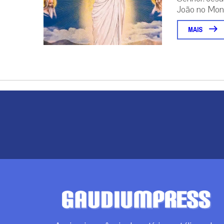
João no Mont
MAIS