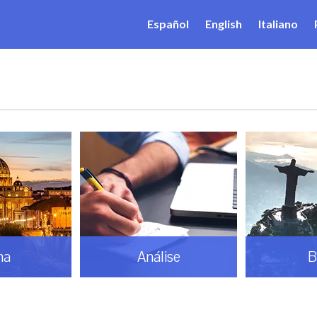
Español
English
Italiano
ma
Análise
B