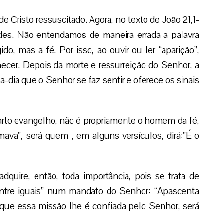
e Cristo ressuscitado. Agora, no texto de João 21,1-
des. Não entendamos de maneira errada a palavra
do, mas a fé. Por isso, ao ouvir ou ler “aparição”,
cer. Depois da morte e ressurreição do Senhor, a
-a-dia que o Senhor se faz sentir e oferece os sinais
arto evangelho, não é propriamente o homem da fé,
va”, será quem , em alguns versículos, dirá:”É o
uire, então, toda importância, pois se trata de
entre iguais” num mandato do Senhor: “Apascenta
que essa missão lhe é confiada pelo Senhor, será