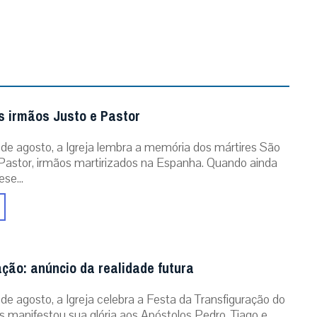
os irmãos Justo e Pastor
 de agosto, a Igreja lembra a memória dos mártires São
Pastor, irmãos martirizados na Espanha. Quando ainda
se...
ção: anúncio da realidade futura
 de agosto, a Igreja celebra a Festa da Transfiguração do
s manifestou sua glória aos Apóstolos Pedro, Tiago e