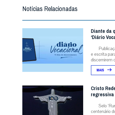
Notícias Relacionadas
Diante da 
‘Diário Voc
Publicaç
e escrita pa
discernirem o.
MAIS
Cristo Red
regressiva
Selo ‘Ru
centenário d