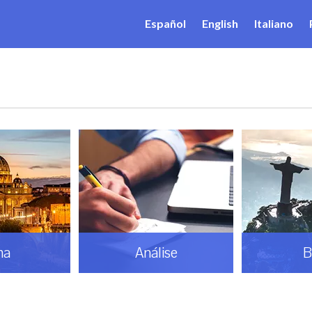
Español
English
Italiano
ma
Análise
B