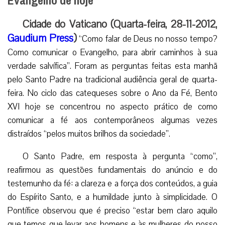
Evangelho de hoje
Cidade do Vaticano (Quarta-feira, 28-11-2012,
Gaudium Press
)
“Como falar de Deus no nosso tempo?
Como comunicar o Evangelho, para abrir caminhos à sua
verdade salvífica”. Foram as perguntas feitas esta manhã
pelo Santo Padre na tradicional audiência geral de quarta-
feira. No ciclo das catequeses sobre o Ano da Fé, Bento
XVI hoje se concentrou no aspecto prático de como
comunicar a fé aos contemporâneos algumas vezes
distraídos “pelos muitos brilhos da sociedade”.
O Santo Padre, em resposta à pergunta “como”,
reafirmou as questões fundamentais do anúncio e do
testemunho da fé: a clareza e a força dos conteúdos, a guia
do Espírito Santo, e a humildade junto à simplicidade. O
Pontífice observou que é preciso “estar bem claro aquilo
que temos que levar aos homens e às mulheres do nosso