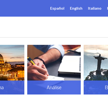
Español
English
Italiano
ma
Análise
B