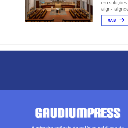
em soluções 
align=”alignce
MAIS