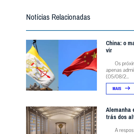
Notícias Relacionadas
China: o ma
vir
Os próxi
apenas admin
(05/08/2...
MAIS
Alemanha e
trás dos a
A respos