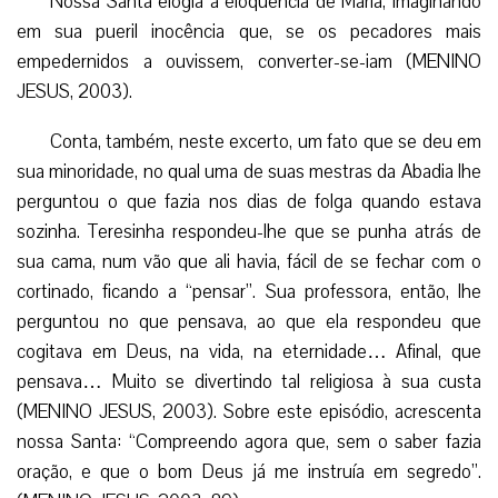
Nossa Santa elogia a eloqüência de Maria, imaginando
em sua pueril inocência que, se os pecadores mais
empedernidos a ouvissem, converter-se-iam (MENINO
JESUS, 2003).
Conta, também, neste excerto, um fato que se deu em
sua minoridade, no qual uma de suas mestras da Abadia lhe
perguntou o que fazia nos dias de folga quando estava
sozinha. Teresinha respondeu-lhe que se punha atrás de
sua cama, num vão que ali havia, fácil de se fechar com o
cortinado, ficando a “pensar”. Sua professora, então, lhe
perguntou no que pensava, ao que ela respondeu que
cogitava em Deus, na vida, na eternidade… Afinal, que
pensava… Muito se divertindo tal religiosa à sua custa
(MENINO JESUS, 2003). Sobre este episódio, acrescenta
nossa Santa: “Compreendo agora que, sem o saber fazia
oração, e que o bom Deus já me instruía em segredo”.