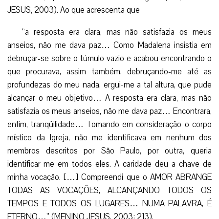
JESUS, 2003). Ao que acrescenta que
“a resposta era clara, mas não satisfazia os meus
anseios, não me dava paz… Como Madalena insistia em
debruçar-se sobre o túmulo vazio e acabou encontrando o
que procurava, assim também, debruçando-me até as
profundezas do meu nada, ergui-me a tal altura, que pude
alcançar o meu objetivo… A resposta era clara, mas não
satisfazia os meus anseios, não me dava paz… Encontrara,
enfim, tranqüilidade… Tomando em consideração o corpo
místico da Igreja, não me identificava em nenhum dos
membros descritos por São Paulo, por outra, queria
identificar-me em todos eles. A caridade deu a chave de
minha vocação. […] Compreendi que o AMOR ABRANGE
TODAS AS VOCAÇÕES, ALCANÇANDO TODOS OS
TEMPOS E TODOS OS LUGARES… NUMA PALAVRA, É
ETERNO…” (MENINO JESUS, 2003: 213).