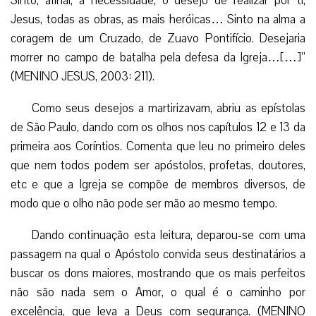
Sinto, afinal, a necessidade, o desejo de realizar por ti,
Jesus, todas as obras, as mais heróicas… Sinto na alma a
coragem de um Cruzado, de Zuavo Pontifício. Desejaria
morrer no campo de batalha pela defesa da Igreja…[…]”
(MENINO JESUS, 2003: 211).
Como seus desejos a martirizavam, abriu as epístolas
de São Paulo, dando com os olhos nos capítulos 12 e 13 da
primeira aos Coríntios. Comenta que leu no primeiro deles
que nem todos podem ser apóstolos, profetas, doutores,
etc e que a Igreja se compõe de membros diversos, de
modo que o olho não pode ser mão ao mesmo tempo.
Dando continuação esta leitura, deparou-se com uma
passagem na qual o Apóstolo convida seus destinatários a
buscar os dons maiores, mostrando que os mais perfeitos
não são nada sem o Amor, o qual é o caminho por
excelência, que leva a Deus com segurança. (MENINO