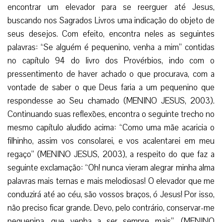
encontrar um elevador para se reerguer até Jesus,
buscando nos Sagrados Livros uma indicação do objeto de
seus desejos. Com efeito, encontra neles as seguintes
palavras: “Se alguém é pequenino, venha a mim” contidas
no capítulo 94 do livro dos Provérbios, indo com o
pressentimento de haver achado o que procurava, com a
vontade de saber o que Deus faria a um pequenino que
respondesse ao Seu chamado (MENINO JESUS, 2003).
Continuando suas reflexões, encontra o seguinte trecho no
mesmo capítulo aludido acima: “Como uma mãe acaricia o
filhinho, assim vos consolarei, e vos acalentarei em meu
regaço” (MENINO JESUS, 2003), a respeito do que faz a
seguinte exclamação: “Oh! nunca vieram alegrar minha alma
palavras mais ternas e mais melodiosas! O elevador que me
conduzirá até ao céu, são vossos braços, ó Jesus! Por isso,
não preciso ficar grande. Devo, pelo contrário, conservar-me
pequenina, que venha a ser sempre mais”. (MENINO