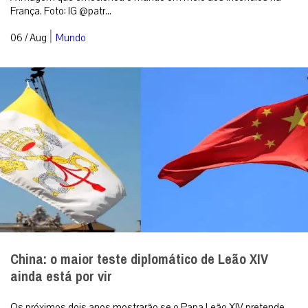
França. Foto: IG @patr...
|
06 / Aug
Mundo
China: o maior teste diplomático de Leão XIV
ainda está por vir
Os próximos dois anos mostrarão se o Papa Leão XIV pretende