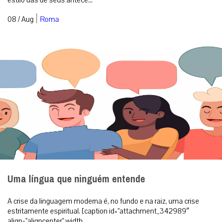
|
08 / Aug
Roma
Uma língua que ninguém entende
A crise da linguagem moderna é, no fundo e na raiz, uma crise
estritamente espiritual. [caption id=”attachment_342989″
align=”aligncenter” width...