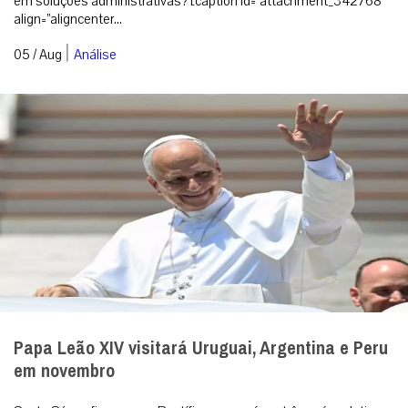
em soluções administrativas? [caption id=”attachment_342768″
align=”aligncenter...
|
05 / Aug
Análise
Papa Leão XIV visitará Uruguai, Argentina e Peru
em novembro