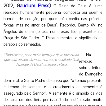
2012,
Gaudium Press
)
O Reino de Deus é “uma
realidade humanamente pequena, composta por quem é
humilde de coração, por quem não confia nas próprias
forças, mas no amor de Deus”. Recordou Bento XVI no
Ângelus de domingo, aos numerosos fiéis presentes na
Praça de São Pedro. O Papa comentou o significado da
parábola do semeador.
Na
“Todo cristão, sabe muito bem que deve fazer tudo
que está ao seu alcance, mas que o resultado final
reflexão
depende de Deus”, afirmou o Papa.
sobre a leitura
do Evangelho
dominical, o Santo Padre observou que “o tempo presente
é tempo de semear, e o crescimento da semente é
assegurado pelo Senhor”. A semente é o símbolo da vida
de cada um dos fiéis, por isso “todo cristão, sabe muito