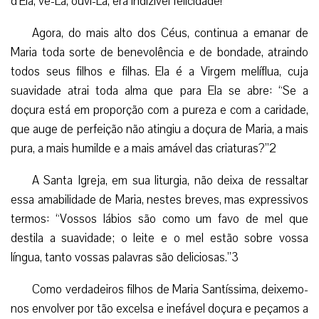
língua, tanto vossas palavras são deliciosas.”3
Como verdadeiros filhos de Maria Santíssima, deixemo-
nos envolver por tão excelsa e inefável doçura e peçamos a
Ela que desperte nossa entusiasmada admiração, nossa
confiança sem limites n’Ela e, sobretudo, que procuremos
imitá-La em cada momento de nossa existência.
Por Irmã Maria Alice Pinheiro Lisboa Miranda, EP
1) Pequeno Ofício da Imaculada Conceição – em latim
e português com comentários, Edições Paulinas, São
Paulo, 1956, p. 114.
2) Pe. Ch. Rolland, La Reine du Paradis, L Ami du
Clergé, ‘ Langres, 1910, t.1, pp 581-582.
3) Apud Pe. Ch. Rolland, op. Cit.