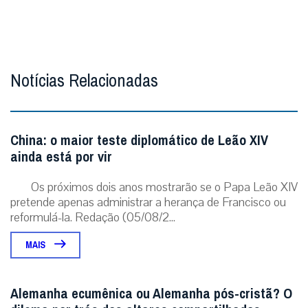
MAIS
Alemanha ecumênica ou Alemanha pós-cristã? O
dilema por trás dos altares compartilhados
A resposta para uma crise espiritual pode ser
encontrada apenas em soluções administrativas?
[caption id=”attachment_342768″ align=”aligncenter...
MAIS
ÚLTIMAS NOTÍCIAS