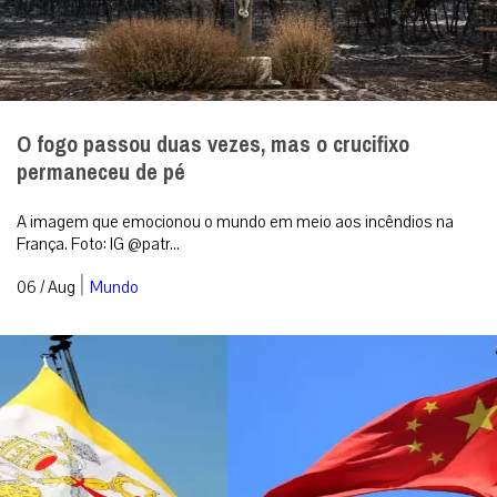
China: o maior teste diplomático de Leão XIV
ainda está por vir
Os próximos dois anos mostrarão se o Papa Leão XIV pretende
apenas administrar a herança de Francisco ou reformulá-la.
Redação (05/08/2...
|
06 / Aug
Análise