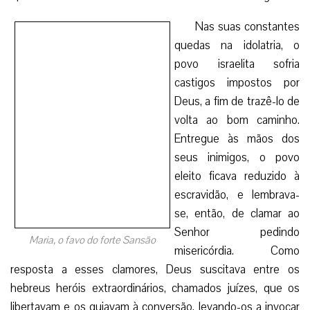
Nas suas constantes
Maria, o favo do forte Sansão
quedas na idolatria, o povo israelita sofria castigos impostos
por Deus, a fim de trazê-lo de volta ao bom caminho.
Entregue às mãos dos seus inimigos, o povo eleito ficava
reduzido à escravidão, e lembrava-se, então, de clamar ao
Senhor pedindo misericórdia. Como resposta a esses
clamores, Deus suscitava entre os hebreus heróis
extraordinários, chamados juízes, que os libertavam e os
guiavam à conversão, levando-os a invocar ardentemente
seu único e verdadeiro Senhor.
Em certa época, tendo os israelitas se afastado de
Deus, foram submetidos aos filisteus, por quarenta anos.
Para livrá-los do cativeiro, Deus suscitou como juiz o forte
Sansão.