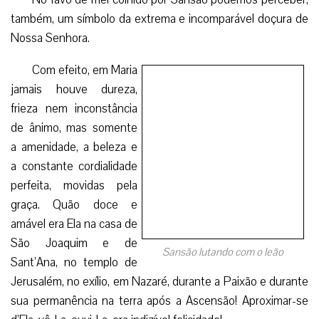
casa de São Joaquim e de Sant’Ana, no templo de
Jerusalém, no exílio, em Nazaré, durante a Paixão e durante
sua permanência na terra após a Ascensão! Aproximar-se
d’Ela, vê-La, ouvi-La, era indizível felicidade!
Agora, do mais alto dos Céus, continua a emanar de
Maria toda sorte de benevolência e de bondade, atraindo
todos seus filhos e filhas. Ela é a Virgem melíflua, cuja
suavidade atrai toda alma que para Ela se abre: “Se a
doçura está em proporção com a pureza e com a caridade,
que auge de perfeição não atingiu a doçura de Maria, a mais
pura, a mais humilde e a mais amável das criaturas?”2
A Santa Igreja, em sua liturgia, não deixa de ressaltar
essa amabilidade de Maria, nestes breves, mas expressivos
termos: “Vossos lábios são como um favo de mel que
destila a suavidade; o leite e o mel estão sobre vossa