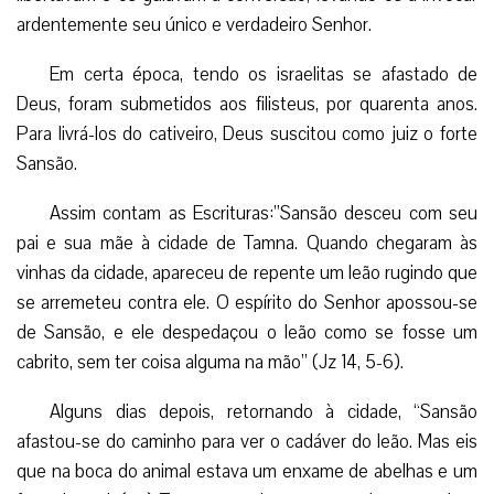
Assim contam as Escrituras:”Sansão desceu com seu
pai e sua mãe à cidade de Tamna. Quando chegaram às
vinhas da cidade, apareceu de repente um leão rugindo que
se arremeteu contra ele. O espírito do Senhor apossou-se
de Sansão, e ele despedaçou o leão como se fosse um
cabrito, sem ter coisa alguma na mão” (Jz 14, 5-6).
Alguns dias depois, retornando à cidade, “Sansão
afastou-se do caminho para ver o cadáver do leão. Mas eis
que na boca do animal estava um enxame de abelhas e um
favo de mel. (…) Tomou o mel nas mãos e ia comendo-o
pelo caminho; e, tendo alcançado os seus pais, deu-lhes,
também, do mel” (Jz 14, 8-9).
Da pena de autores católicos nasceram esplêndidos
comentários relacionando o favo de mel com a Santíssima
Virgem. Vejamos alguns: “Como o favo traz o mel, Maria,
ainda que possuidora de uma natureza mortal, trouxe