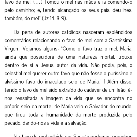
dentro de si a Jesus, autor da vida. Não podia, pois, o
celestial mel querer outro favo que não fosse o puríssimo e
alvíssimo favo do imaculado seio de Maria.” 1 Além disso,
tendo o favo de mel sido extraído do cadáver de um leão, é-
nos ressaltada a imagem da vida que se encontra no
próprio seio da morte: de Maria veio o Salvador do mundo,
que tirou toda a humanidade da morte produzida pelo
pecado, dando-nos a vida e a salvação.
No favo de mel colhido por Sansão podemos perceber,
também, um símbolo da extrema e incomparável doçura de
Nossa Senhora.
Com efeito, em Maria jamais
Sansão lutando com o leão
houve dureza, frieza nem inconstância de ânimo, mas
somente a amenidade, a beleza e a constante cordialidade
perfeita, movidas pela graça. Quão doce e amável era Ela na