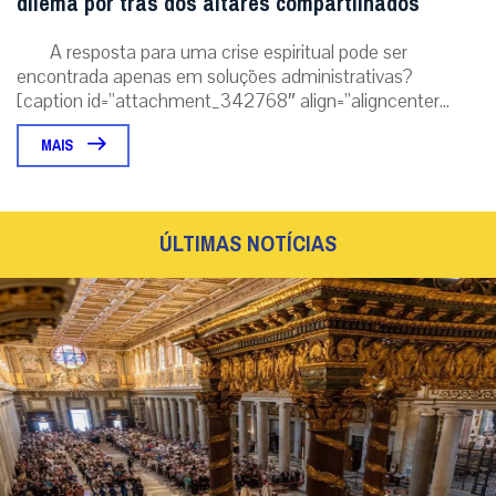
“Deus entra em nossas vidas pela gentileza”,
destaca Cardeal Makrickas na festa de Nossa
Senhora das Neves
Celebração na Basílica Papal de Santa Maria Maior registrou o
milagre da neve e ressaltou que a misericórdia divina continua a
cobrir as feridas...
|
06 / Aug
Roma