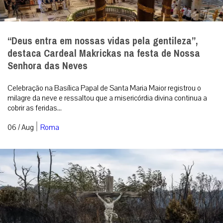
O fogo passou duas vezes, mas o crucifixo
permaneceu de pé
A imagem que emocionou o mundo em meio aos incêndios na
França. Foto: IG @patr...
|
06 / Aug
Mundo