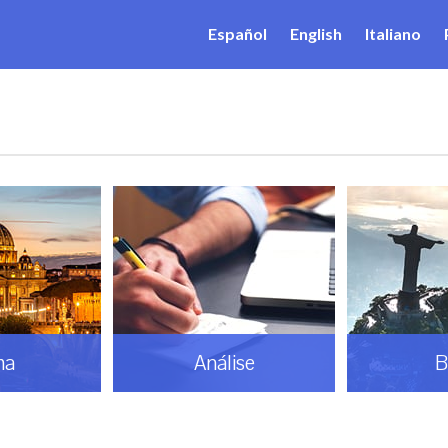
Español
English
Italiano
ma
Análise
B