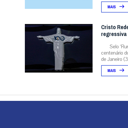
MAIS
Cristo Red
regressiva
Selo ‘Ru
centenário d
de Janeiro (31
MAIS