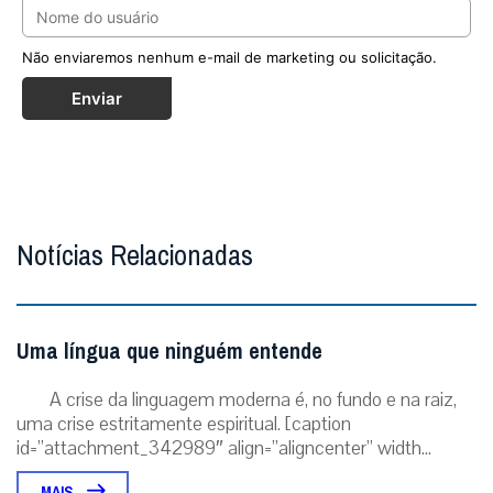
Uma língua que ninguém entende
A crise da linguagem moderna é, no fundo e na raiz,
uma crise estritamente espiritual. [caption
id=”attachment_342989″ align=”aligncenter” width...
MAIS
Cardeal Sarah alerta: sinodalidade e paganismo
causam erosão da Igreja por dentro
Sinodalidade sem limites suficientemente definidos,
abertura a elementos pagãos, banalização da liturgia e
tentativa de ruptura com a tradição ...
MAIS