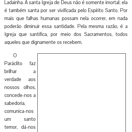
Ladainha. A santa Igreja de Deus não é somente imortal; ela
é também santa por ser vivificada pelo Espírito Santo. Por
mais que falhas humanas possam nela ocorrer, em nada
poderão diminuir essa santidade. Pela mesma razão, é a
Igreja que santifica, por meio dos Sacramentos, todos
aqueles que dignamente os recebem.
O Paráclito faz
O Paráclito é o Espírito de toda a graça
brilhar a verdade aos nossos olhos, concede-nos a
sabedoria, comunica-nos um santo temor, dá-nos o dom
das virtudes, traz-nos a verdadeira paz. Estes cinco títulos
da Ladainha do Espírito Santo não parecem referir-se àquilo
de que o nosso mundo mais carece? Se Diógenes
percorresse hoje a Terra com sua lâmpada, teria de andar
muito antes de encontrar verdade, sabedoria, temor de
Deus, virtudes e paz. Mas isso não é razão para desânimo.
Quando os discípulos do Senhor saíram dos limites da Terra