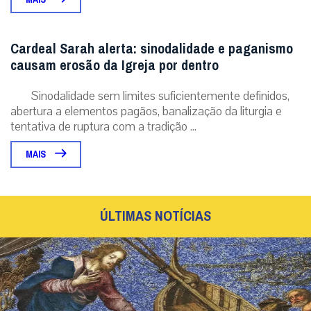
ÚLTIMAS NOTÍCIAS
XIX Domingo do Tempo Comum: Jesus também
nos lança à tormenta!
Por obediência à voz do Mestre, os discípulos encontram uma
terrível tempestade. Tudo vai de mal a pior… Por que Deus
permite isso? [capti...