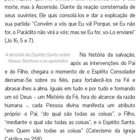
morte, mas à Ascensão. Diante da reação consternada de
seus ouvintes, Ele quis consolá-los e dar a explicação de
sua partida: “Convém a vós que Eu vá! Porque, se Eu não
for, o Paráclito não virá a vós; mas se Eu for, vo-Lo enviarei”
(Jo 16, 5 e 7).
Na história da salvação,
A descida do Espírito Santo sobre
Nossa Senhora e os apóstolos
após as intervenções do Pai
e do Filho, chegara o momento de o Espírito Consolador
derramar-Se sobre os fiéis, para fortalecê-los na Fé e
abrasar-lhes a alma. Iguais em tudo e por tudo e formando
um só Deus – um Mistério da Fé, fora do alcance da razão
humana -, cada Pessoa divina manifesta um atributo
próprio: o Pai, “do qual são todas as coisas”, o Filho,
“mediante o qual são todas as coisas”, e o Espírito Santo,
“em Quem são todas as coisas” (Catecismo da Igreja
Católica, nº 258).