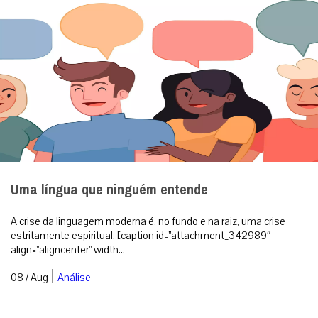
A crise da linguagem moderna é, no fundo e na raiz, uma crise
estritamente espiritual. [caption id=”attachment_342989″
align=”aligncenter” width...
|
08 / Aug
Análise
RECEBA NOSSO BOLETIM DIÁRIO
QUERO RECEBER