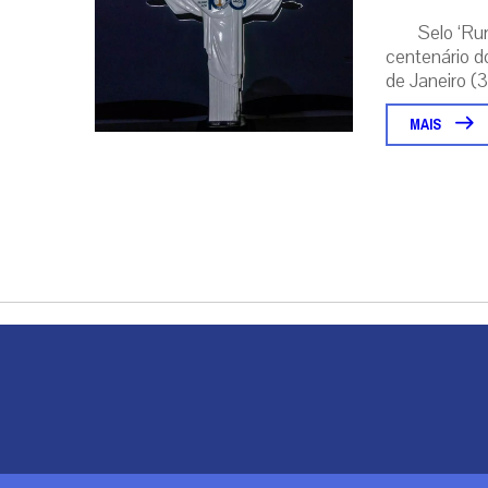
Selo ‘Ru
centenário d
de Janeiro (31
MAIS