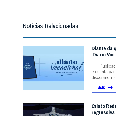
Notícias Relacionadas
Diante da 
‘Diário Voc
Publicaç
e escrita pa
discernirem o.
MAIS
Cristo Red
regressiva