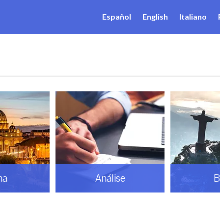
Español
English
Italiano
ma
Análise
B