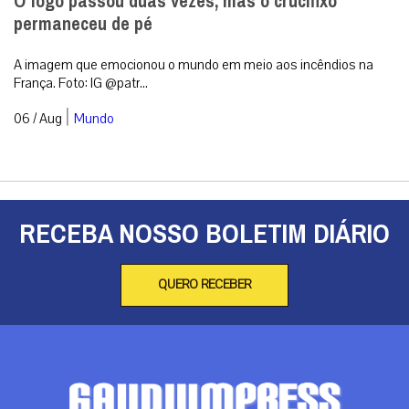
O fogo passou duas vezes, mas o crucifixo
permaneceu de pé
A imagem que emocionou o mundo em meio aos incêndios na
França. Foto: IG @patr...
|
06 / Aug
Mundo
RECEBA NOSSO BOLETIM DIÁRIO
QUERO RECEBER