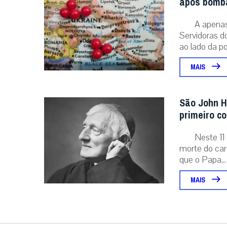
após bomba
A apenas 
Servidoras d
ao lado da po
MAIS
São John H
primeiro c
Neste 11 
morte do card
que o Papa...
MAIS