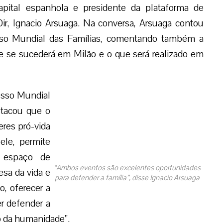
apital espanhola e presidente da plataforma de
ir, Ignacio Arsuaga. Na conversa, Arsuaga contou
sso Mundial das Famílias, comentando também a
ue se sucederá em Milão e o que será realizado em
esso Mundial
stacou que o
eres pró-vida
ele, permite
 espaço de
“Ambos eventos são excelentes oportunidades
sa da vida e
para defender a família”, disse Ignacio Arsuaga
o, oferecer a
er defender a
so da humanidade”.