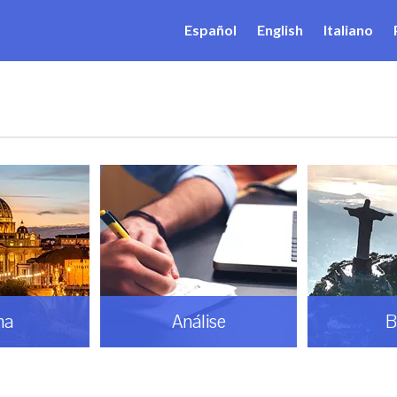
Español
English
Italiano
ma
Análise
B