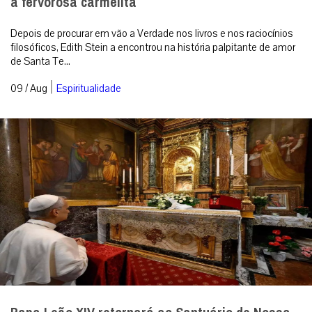
a fervorosa carmelita
Depois de procurar em vão a Verdade nos livros e nos raciocínios
filosóficos, Edith Stein a encontrou na história palpitante de amor
de Santa Te...
|
09 / Aug
Espiritualidade