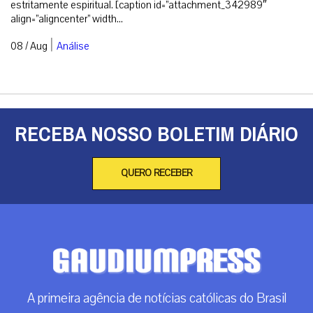
estritamente espiritual. [caption id=”attachment_342989″
align=”aligncenter” width...
|
08 / Aug
Análise
RECEBA NOSSO BOLETIM DIÁRIO
QUERO RECEBER
A primeira agência de notícias católicas do Brasil