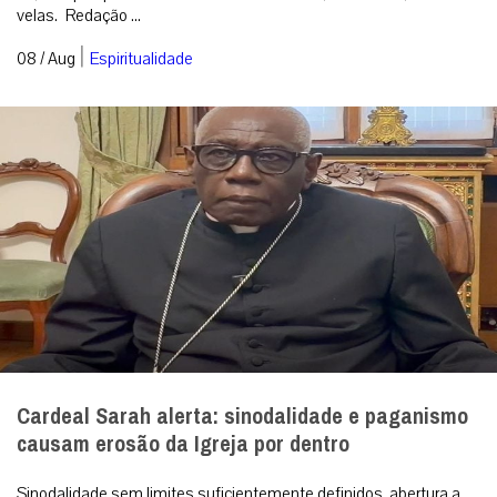
Cardeal Sarah alerta: sinodalidade e paganismo
causam erosão da Igreja por dentro
Sinodalidade sem limites suficientemente definidos, abertura a
elementos pagãos, banalização da liturgia e tentativa de ruptura
com a tradição ...
|
08 / Aug
Análise
RECEBA NOSSO BOLETIM DIÁRIO
QUERO RECEBER