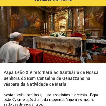
Papa Leão XIV retornará ao Santuário de Nossa
Senhora do Bom Conselho de Genazzano na
véspera da Natividade de Maria
Nesta ocasião, será inaugurada uma pintura que retrata o Papa
Leão XIV em oração diante da imagem da Virgem, no mesmo
estilo das de seus antece...
|
08 / Aug
Roma