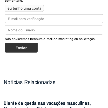
Notícias Relacionadas
Diante da queda nas vocações masculinas,
Maristas criam ‘Diário Vocacional’ para jovens
Publicação propõe um itinerário de 70 dias de oração,
meditação e escrita para ajudar jovens acompanhados
pela instituição a discernirem o...
MAIS
Cristo Redentor ganha selo especial em
contagem regressiva para os 100 anos