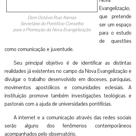
movimentos apostólicos e comunidades eclesiais. A
instituição promove também investigações teológicas e
pastorais com a ajuda de universidades pontifícias.
A internet e a comunicação através das redes sociais
serão alguns dos fenômenos contemporâneos
acompanhados pelo observatório.
Dom Octávio Ruiz Arenas explicou que o foco do
Observatório está na família. “Os pais são os primeiros
nesse processo e, por meio deles, vamos implementar a
evangelização dos filhos”. Disse também que as ações
evangelizadoras realizadas na Arquidiocese de Belo
Horizonte serão disseminadas para outros estados do país.
Dom Walmor Oliveira de Azevedo, Arcebispo
metropolitano de Belo Horizonte afirmou que diversas