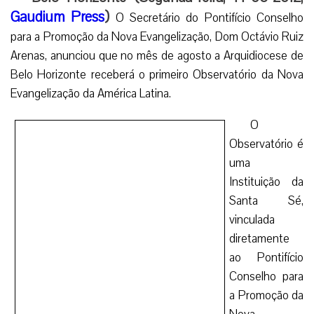
Gaudium Press
)
O Secretário do Pontifício Conselho
para a Promoção da Nova Evangelização, Dom Octávio Ruiz
Arenas, anunciou que no mês de agosto a Arquidiocese de
Belo Horizonte receberá o primeiro Observatório da Nova
Evangelização da América Latina.
O Observatório é
Dom Octávio Ruiz Arenas
Secretário do Pontifício Conselho
uma Instituição da
para a Promoção da Nova Evangelização
Santa Sé, vinculada
diretamente ao
Pontifício Conselho para a Promoção da Nova
Evangelização, que pretende ser um espaço para o estudo
de questões como comunicação e juventude.
Seu principal objetivo é de identificar as distintas
realidades já existentes no campo da Nova Evangelização e
divulgar o trabalho desenvolvido em dioceses, paróquias,