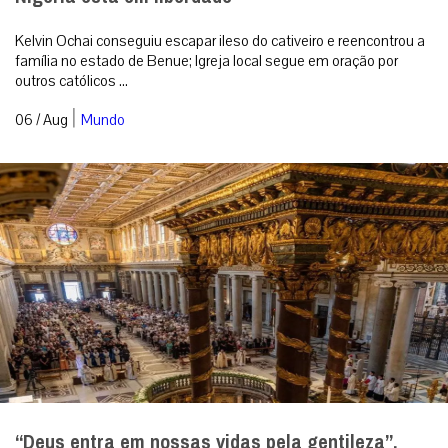
Kelvin Ochai conseguiu escapar ileso do cativeiro e reencontrou a
família no estado de Benue; Igreja local segue em oração por
outros católicos ...
|
06 / Aug
Mundo
“Deus entra em nossas vidas pela gentileza”,